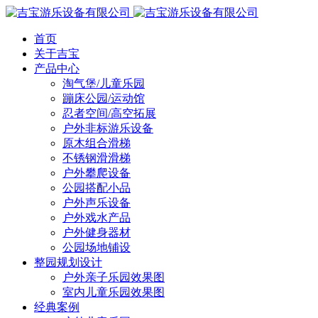
首页
关于吉宝
产品中心
淘气堡/儿童乐园
蹦床公园/运动馆
忍者空间/高空拓展
户外非标游乐设备
原木组合滑梯
不锈钢滑滑梯
户外攀爬设备
公园搭配小品
户外声乐设备
户外戏水产品
户外健身器材
公园场地铺设
整园规划设计
户外亲子乐园效果图
室内儿童乐园效果图
经典案例