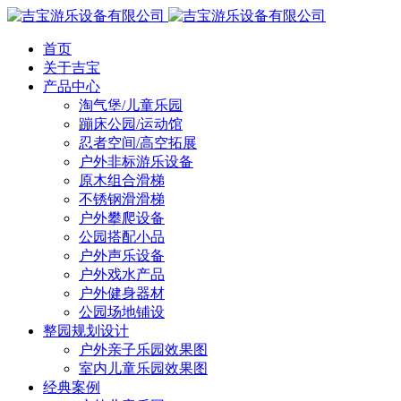
首页
关于吉宝
产品中心
淘气堡/儿童乐园
蹦床公园/运动馆
忍者空间/高空拓展
户外非标游乐设备
原木组合滑梯
不锈钢滑滑梯
户外攀爬设备
公园搭配小品
户外声乐设备
户外戏水产品
户外健身器材
公园场地铺设
整园规划设计
户外亲子乐园效果图
室内儿童乐园效果图
经典案例