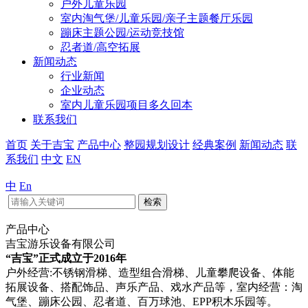
户外儿童乐园
室内淘气堡/儿童乐园/亲子主题餐厅乐园
蹦床主题公园/运动竞技馆
忍者道/高空拓展
新闻动态
行业新闻
企业动态
室内儿童乐园项目多久回本
联系我们
首页
关于吉宝
产品中心
整园规划设计
经典案例
新闻动态
联
系我们
中文
EN
中
En
检索
产品中心
吉宝游乐设备有限公司
“吉宝”正式成立于2016年
户外经营:不锈钢滑梯、造型组合滑梯、儿童攀爬设备、体能
拓展设备、搭配饰品、声乐产品、戏水产品等，室内经营：淘
气堡、蹦床公园、忍者道、百万球池、EPP积木乐园等。