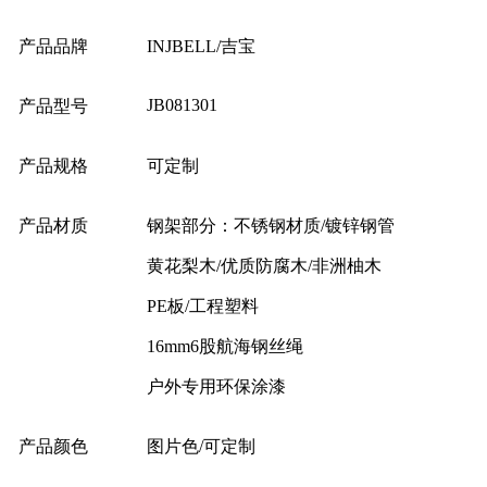
产品品牌
INJBELL/吉宝
JB081301
产品型号
产品规格
可定制
产品材质
钢架部分：不锈钢材质/镀锌钢管
黄花梨木/优质防腐木/非洲柚木
PE板/工程塑料
16mm6股航海钢丝绳
户外专用环保涂漆
产品颜色
图片色/可定制