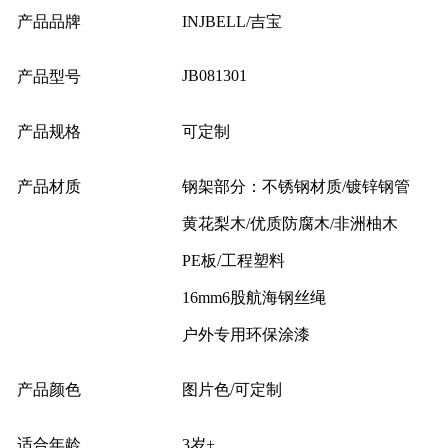
产品品牌
INJBELL/吉宝
JB081301
产品型号
产品规格
可定制
产品材质
钢架部分：不锈钢材质/镀锌钢管
黄花梨木/优质防腐木/非洲柚木
PE板/工程塑料
16mm6股航海钢丝绳
户外专用环保涂漆
产品颜色
图片色/可定制
适合年龄
3岁+