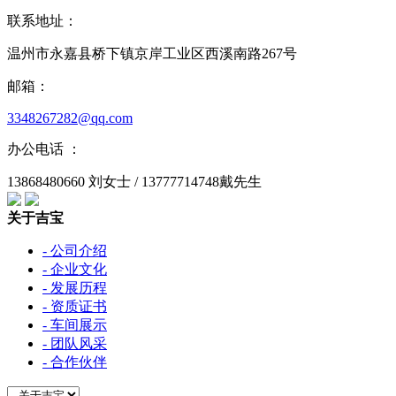
联系地址：
温州市永嘉县桥下镇京岸工业区西溪南路267号
邮箱：
3348267282@qq.com
办公电话 ：
13868480660 刘女士 / 13777714748戴先生
关于吉宝
- 公司介绍
- 企业文化
- 发展历程
- 资质证书
- 车间展示
- 团队风采
- 合作伙伴