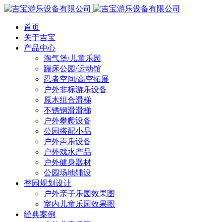
首页
关于吉宝
产品中心
淘气堡/儿童乐园
蹦床公园/运动馆
忍者空间/高空拓展
户外非标游乐设备
原木组合滑梯
不锈钢滑滑梯
户外攀爬设备
公园搭配小品
户外声乐设备
户外戏水产品
户外健身器材
公园场地铺设
整园规划设计
户外亲子乐园效果图
室内儿童乐园效果图
经典案例