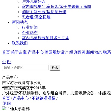
户外儿童乐园
室内淘气堡/儿童乐园/亲子主题餐厅乐园
蹦床主题公园/运动竞技馆
忍者道/高空拓展
新闻动态
行业新闻
企业动态
室内儿童乐园项目多久回本
联系我们
首页
关于吉宝
产品中心
整园规划设计
经典案例
新闻动态
联系
中
En
检索
产品中心
吉宝游乐设备有限公司
“吉宝”正式成立于2016年
户外经营:不锈钢滑梯、造型组合滑梯、儿童攀爬设备、体能拓
首页
/
产品中心
/
不锈钢滑滑梯
/
返回