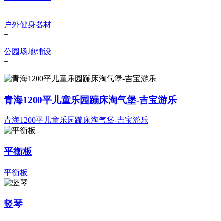
+
户外健身器材
+
公园场地铺设
+
青海1200平儿童乐园蹦床淘气堡-吉宝游乐
青海1200平儿童乐园蹦床淘气堡-吉宝游乐
平衡板
平衡板
竖琴