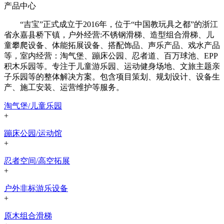
产品中心
“吉宝”正式成立于2016年，位于“中国教玩具之都”的浙江
省永嘉县桥下镇，户外经营:不锈钢滑梯、造型组合滑梯、儿
童攀爬设备、体能拓展设备、搭配饰品、声乐产品、戏水产品
等，室内经营：淘气堡、蹦床公园、忍者道、百万球池、EPP
积木乐园等。专注于儿童游乐园、运动健身场地、文旅主题亲
子乐园等的整体解决方案。包含项目策划、规划设计、设备生
产、施工安装、运营维护等服务。
淘气堡/儿童乐园
+
蹦床公园/运动馆
+
忍者空间/高空拓展
+
户外非标游乐设备
+
原木组合滑梯