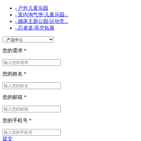
- 户外儿童乐园
- 室内淘气堡/儿童乐园...
- 蹦床主题公园/运动竞...
- 忍者道/高空拓展
您的需求
*
您的姓名
*
您的邮箱
*
您的手机号
*
提交