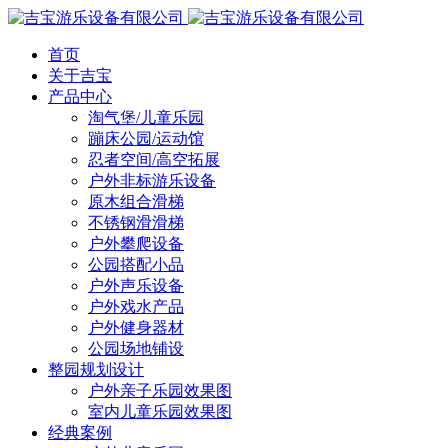
首页
关于吉宝
产品中心
淘气堡/儿童乐园
蹦床公园/运动馆
忍者空间/高空拓展
户外非标游乐设备
原木组合滑梯
不锈钢滑滑梯
户外攀爬设备
公园搭配小品
户外声乐设备
户外戏水产品
户外健身器材
公园场地铺设
整园规划设计
户外亲子乐园效果图
室内儿童乐园效果图
经典案例