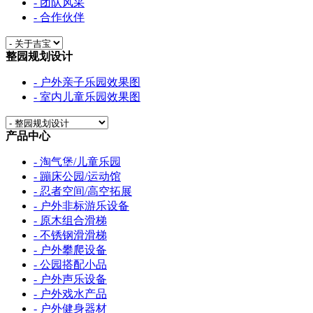
- 团队风采
- 合作伙伴
整园规划设计
- 户外亲子乐园效果图
- 室内儿童乐园效果图
产品中心
- 淘气堡/儿童乐园
- 蹦床公园/运动馆
- 忍者空间/高空拓展
- 户外非标游乐设备
- 原木组合滑梯
- 不锈钢滑滑梯
- 户外攀爬设备
- 公园搭配小品
- 户外声乐设备
- 户外戏水产品
- 户外健身器材