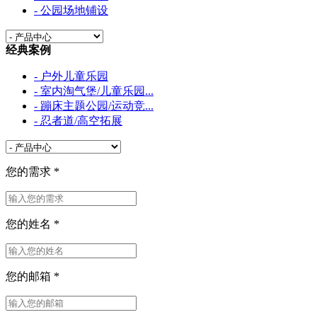
- 公园场地铺设
经典案例
- 户外儿童乐园
- 室内淘气堡/儿童乐园...
- 蹦床主题公园/运动竞...
- 忍者道/高空拓展
您的需求
*
您的姓名
*
您的邮箱
*