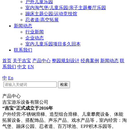
户外儿童乐园
室内淘气堡/儿童乐园/亲子主题餐厅乐园
蹦床主题公园/运动竞技馆
忍者道/高空拓展
新闻动态
行业新闻
企业动态
室内儿童乐园项目多久回本
联系我们
首页
关于吉宝
产品中心
整园规划设计
经典案例
新闻动态
联
系我们
中文
EN
中
En
检索
产品中心
吉宝游乐设备有限公司
“吉宝”正式成立于2016年
户外经营:不锈钢滑梯、造型组合滑梯、儿童攀爬设备、体能
拓展设备、搭配饰品、声乐产品、戏水产品等，室内经营：淘
气堡、蹦床公园、忍者道、百万球池、EPP积木乐园等。