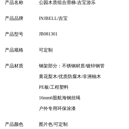
产品名称
公园木质组合滑梯-吉宝游乐
产品品牌
INJBELL/吉宝
JB081301
产品型号
产品规格
可定制
产品材质
钢架部分：不锈钢材质/镀锌钢管
黄花梨木/优质防腐木/非洲柚木
PE板/工程塑料
16mm6股航海钢丝绳
户外专用环保涂漆
产品颜色
图片色/可定制