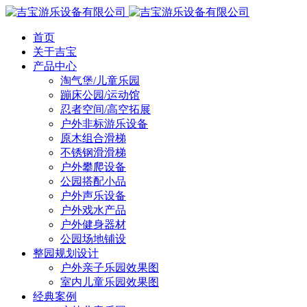
首页
关于吉宝
产品中心
淘气堡/儿童乐园
蹦床公园/运动馆
忍者空间/高空拓展
户外非标游乐设备
原木组合滑梯
不锈钢滑滑梯
户外攀爬设备
公园搭配小品
户外声乐设备
户外戏水产品
户外健身器材
公园场地铺设
整园规划设计
户外亲子乐园效果图
室内儿童乐园效果图
经典案例