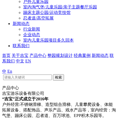
户外儿童乐园
室内淘气堡/儿童乐园/亲子主题餐厅乐园
蹦床主题公园/运动竞技馆
忍者道/高空拓展
新闻动态
行业新闻
企业动态
室内儿童乐园项目多久回本
联系我们
首页
关于吉宝
产品中心
整园规划设计
经典案例
新闻动态
联
系我们
中文
EN
中
En
检索
产品中心
吉宝游乐设备有限公司
“吉宝”正式成立于2016年
户外经营:不锈钢滑梯、造型组合滑梯、儿童攀爬设备、体能
拓展设备、搭配饰品、声乐产品、戏水产品等，室内经营：淘
气堡、蹦床公园、忍者道、百万球池、EPP积木乐园等。