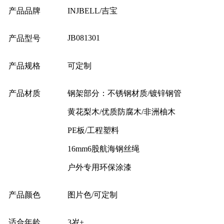
产品品牌
INJBELL/吉宝
JB081301
产品型号
产品规格
可定制
产品材质
钢架部分：不锈钢材质/镀锌钢管
黄花梨木/优质防腐木/非洲柚木
PE板/工程塑料
16mm6股航海钢丝绳
户外专用环保涂漆
产品颜色
图片色/可定制
适合年龄
3岁+