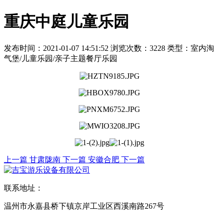
重庆中庭儿童乐园
发布时间：2021-01-07 14:51:52 浏览次数：3228 类型：室内淘
气堡/儿童乐园/亲子主题餐厅乐园
上一篇
甘肃陇南
下一篇
安徽合肥
下一篇
联系地址：
温州市永嘉县桥下镇京岸工业区西溪南路267号