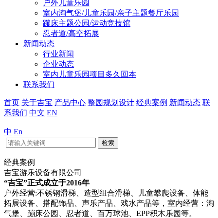
户外儿童乐园
室内淘气堡/儿童乐园/亲子主题餐厅乐园
蹦床主题公园/运动竞技馆
忍者道/高空拓展
新闻动态
行业新闻
企业动态
室内儿童乐园项目多久回本
联系我们
首页
关于吉宝
产品中心
整园规划设计
经典案例
新闻动态
联
系我们
中文
EN
中
En
检索
经典案例
吉宝游乐设备有限公司
“吉宝”正式成立于2016年
户外经营:不锈钢滑梯、造型组合滑梯、儿童攀爬设备、体能
拓展设备、搭配饰品、声乐产品、戏水产品等，室内经营：淘
气堡、蹦床公园、忍者道、百万球池、EPP积木乐园等。