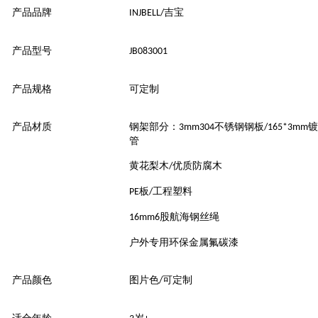
产品品牌
吉宝
INJBELL/
产品型号
JB083001
产品规格
可定制
产品材质
钢架部分：
不锈钢钢板
镀
3mm304
/165*3mm
管
黄花梨木
优质防腐木
/
板
工程塑料
PE
/
股航海钢丝绳
16mm6
户外专用环保金属氟碳漆
产品颜色
图片色
可定制
/