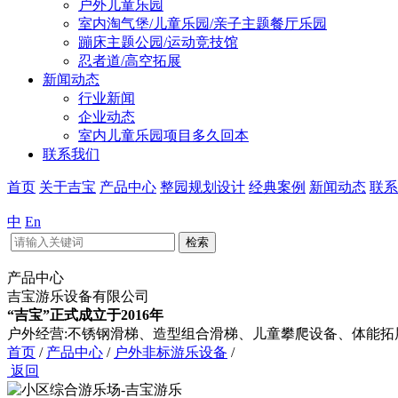
户外儿童乐园
室内淘气堡/儿童乐园/亲子主题餐厅乐园
蹦床主题公园/运动竞技馆
忍者道/高空拓展
新闻动态
行业新闻
企业动态
室内儿童乐园项目多久回本
联系我们
首页
关于吉宝
产品中心
整园规划设计
经典案例
新闻动态
联系
中
En
检索
产品中心
吉宝游乐设备有限公司
“吉宝”正式成立于2016年
户外经营:不锈钢滑梯、造型组合滑梯、儿童攀爬设备、体能拓
首页
/
产品中心
/
户外非标游乐设备
/
返回