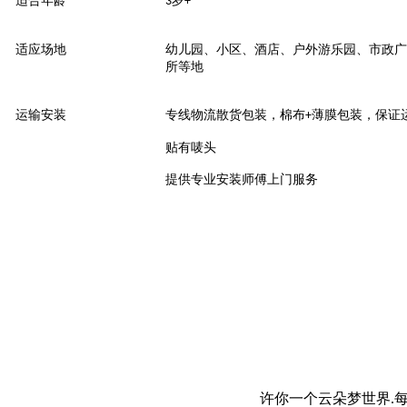
适合年龄
岁
3
+
适应场地
幼儿园、小区、酒店、户外游乐园、市政广
所等地
运输安装
专线物流散货包装，棉布
薄膜包装，保证
+
贴有唛头
提供专业安装师傅上门服务
许你一个云朵梦世界.