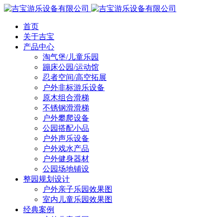
首页
关于吉宝
产品中心
淘气堡/儿童乐园
蹦床公园/运动馆
忍者空间/高空拓展
户外非标游乐设备
原木组合滑梯
不锈钢滑滑梯
户外攀爬设备
公园搭配小品
户外声乐设备
户外戏水产品
户外健身器材
公园场地铺设
整园规划设计
户外亲子乐园效果图
室内儿童乐园效果图
经典案例