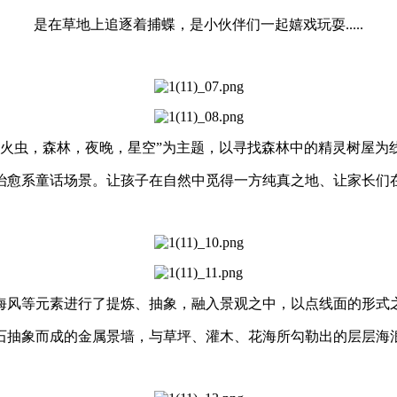
是在草地上追逐着捕蝶，是小伙伴们一起嬉戏玩耍.....
萤火虫，森林，夜晚，星空”为主题，以寻找森林中的精灵树屋为
治愈系童话场景。让孩子在自然中觅得一方纯真之地、让家长们
海风等元素进行了提炼、抽象，融入景观之中，以点线面的形式
石抽象而成的金属景墙，与草坪、灌木、花海所勾勒出的层层海