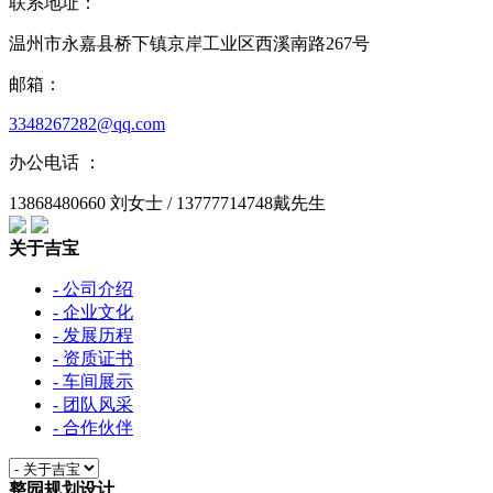
联系地址：
温州市永嘉县桥下镇京岸工业区西溪南路267号
邮箱：
3348267282@qq.com
办公电话 ：
13868480660 刘女士 / 13777714748戴先生
关于吉宝
- 公司介绍
- 企业文化
- 发展历程
- 资质证书
- 车间展示
- 团队风采
- 合作伙伴
整园规划设计