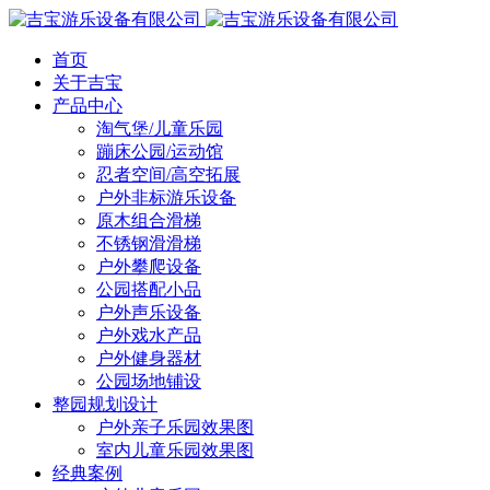
首页
关于吉宝
产品中心
淘气堡/儿童乐园
蹦床公园/运动馆
忍者空间/高空拓展
户外非标游乐设备
原木组合滑梯
不锈钢滑滑梯
户外攀爬设备
公园搭配小品
户外声乐设备
户外戏水产品
户外健身器材
公园场地铺设
整园规划设计
户外亲子乐园效果图
室内儿童乐园效果图
经典案例