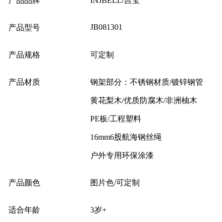
产品品牌
INJBELL/吉宝
JB081301
产品型号
产品规格
可定制
产品材质
钢架部分：不锈钢材质/镀锌钢管
黄花梨木/优质防腐木/非洲柚木
PE板/工程塑料
16mm6股航海钢丝绳
户外专用环保涂漆
产品颜色
图片色/可定制
适合年龄
3岁+