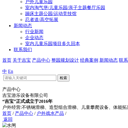
户外儿童乐园
室内淘气堡/儿童乐园/亲子主题餐厅乐园
蹦床主题公园/运动竞技馆
忍者道/高空拓展
新闻动态
行业新闻
企业动态
室内儿童乐园项目多久回本
联系我们
首页
关于吉宝
产品中心
整园规划设计
经典案例
新闻动态
联系
中
En
检索
产品中心
吉宝游乐设备有限公司
“吉宝”正式成立于2016年
户外经营:不锈钢滑梯、造型组合滑梯、儿童攀爬设备、体能拓
首页
/
产品中心
/
户外戏水产品
/
返回