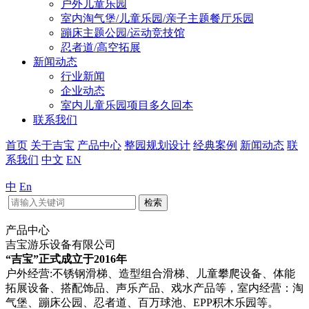
户外儿童乐园
室内淘气堡/儿童乐园/亲子主题餐厅乐园
蹦床主题公园/运动竞技馆
忍者道/高空拓展
新闻动态
行业新闻
企业动态
室内儿童乐园项目多久回本
联系我们
首页
关于吉宝
产品中心
整园规划设计
经典案例
新闻动态
联
系我们
中文
EN
中
En
检索
产品中心
吉宝游乐设备有限公司
“吉宝”正式成立于2016年
户外经营:不锈钢滑梯、造型组合滑梯、儿童攀爬设备、体能
拓展设备、搭配饰品、声乐产品、戏水产品等，室内经营：淘
气堡、蹦床公园、忍者道、百万球池、EPP积木乐园等。