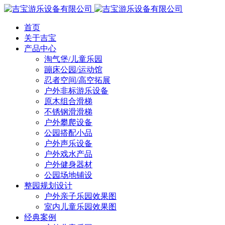
首页
关于吉宝
产品中心
淘气堡/儿童乐园
蹦床公园/运动馆
忍者空间/高空拓展
户外非标游乐设备
原木组合滑梯
不锈钢滑滑梯
户外攀爬设备
公园搭配小品
户外声乐设备
户外戏水产品
户外健身器材
公园场地铺设
整园规划设计
户外亲子乐园效果图
室内儿童乐园效果图
经典案例