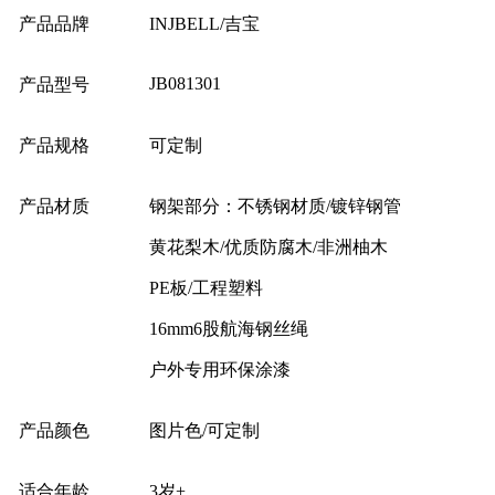
产品品牌
INJBELL/吉宝
JB081301
产品型号
产品规格
可定制
产品材质
钢架部分：不锈钢材质/镀锌钢管
黄花梨木/优质防腐木/非洲柚木
PE板/工程塑料
16mm6股航海钢丝绳
户外专用环保涂漆
产品颜色
图片色/可定制
适合年龄
3岁+