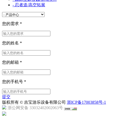
- 忍者道/高空拓展
您的需求
*
您的姓名
*
您的邮箱
*
您的手机号
*
提交
版权所有 © 吉宝游乐设备有限公司
浙ICP备17003858号-1
浙公网安备 33032402002063号