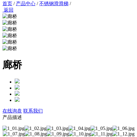
首页
/
产品中心
/
不锈钢滑滑梯
/
返回
廊桥
在线询盘
联系我们
产品描述