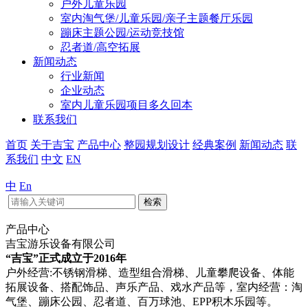
户外儿童乐园
室内淘气堡/儿童乐园/亲子主题餐厅乐园
蹦床主题公园/运动竞技馆
忍者道/高空拓展
新闻动态
行业新闻
企业动态
室内儿童乐园项目多久回本
联系我们
首页
关于吉宝
产品中心
整园规划设计
经典案例
新闻动态
联
系我们
中文
EN
中
En
检索
产品中心
吉宝游乐设备有限公司
“吉宝”正式成立于2016年
户外经营:不锈钢滑梯、造型组合滑梯、儿童攀爬设备、体能
拓展设备、搭配饰品、声乐产品、戏水产品等，室内经营：淘
气堡、蹦床公园、忍者道、百万球池、EPP积木乐园等。