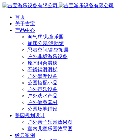
首页
关于吉宝
产品中心
淘气堡/儿童乐园
蹦床公园/运动馆
忍者空间/高空拓展
户外非标游乐设备
原木组合滑梯
不锈钢滑滑梯
户外攀爬设备
公园搭配小品
户外声乐设备
户外戏水产品
户外健身器材
公园场地铺设
整园规划设计
户外亲子乐园效果图
室内儿童乐园效果图
经典案例