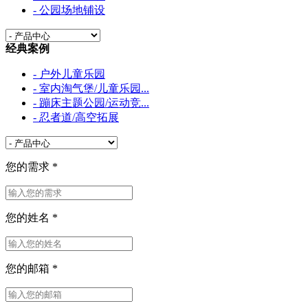
- 公园场地铺设
经典案例
- 户外儿童乐园
- 室内淘气堡/儿童乐园...
- 蹦床主题公园/运动竞...
- 忍者道/高空拓展
您的需求
*
您的姓名
*
您的邮箱
*