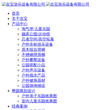
首页
关于吉宝
产品中心
淘气堡/儿童乐园
蹦床公园/运动馆
忍者空间/高空拓展
户外非标游乐设备
原木组合滑梯
不锈钢滑滑梯
户外攀爬设备
公园搭配小品
户外声乐设备
户外戏水产品
户外健身器材
公园场地铺设
整园规划设计
户外亲子乐园效果图
室内儿童乐园效果图
经典案例