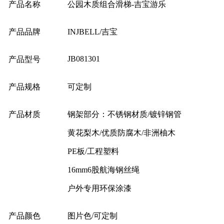
产品名称
公园木质组合滑梯-吉宝游乐
产品品牌
INJBELL/吉宝
JB081301
产品型号
产品规格
可定制
产品材质
钢架部分：不锈钢材质/镀锌钢管
黄花梨木/优质防腐木/非洲柚木
PE板/工程塑料
16mm6股航海钢丝绳
户外专用环保涂漆
产品颜色
图片色/可定制