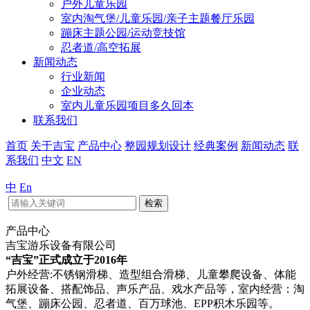
户外儿童乐园
室内淘气堡/儿童乐园/亲子主题餐厅乐园
蹦床主题公园/运动竞技馆
忍者道/高空拓展
新闻动态
行业新闻
企业动态
室内儿童乐园项目多久回本
联系我们
首页
关于吉宝
产品中心
整园规划设计
经典案例
新闻动态
联
系我们
中文
EN
中
En
检索
产品中心
吉宝游乐设备有限公司
“吉宝”正式成立于2016年
户外经营:不锈钢滑梯、造型组合滑梯、儿童攀爬设备、体能
拓展设备、搭配饰品、声乐产品、戏水产品等，室内经营：淘
气堡、蹦床公园、忍者道、百万球池、EPP积木乐园等。