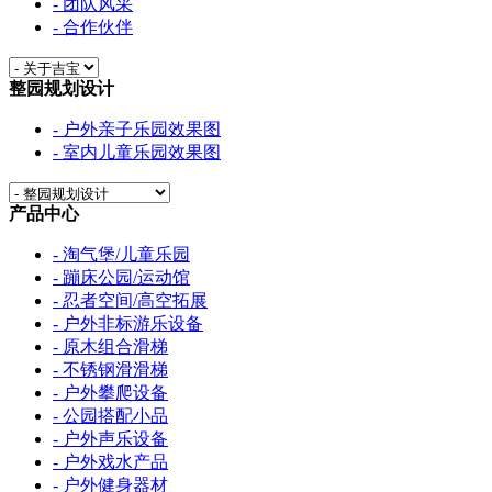
- 团队风采
- 合作伙伴
整园规划设计
- 户外亲子乐园效果图
- 室内儿童乐园效果图
产品中心
- 淘气堡/儿童乐园
- 蹦床公园/运动馆
- 忍者空间/高空拓展
- 户外非标游乐设备
- 原木组合滑梯
- 不锈钢滑滑梯
- 户外攀爬设备
- 公园搭配小品
- 户外声乐设备
- 户外戏水产品
- 户外健身器材