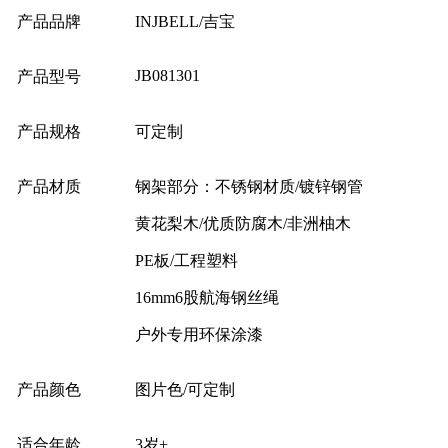
产品品牌
INJBELL/吉宝
JB081301
产品型号
产品规格
可定制
产品材质
钢架部分：不锈钢材质/镀锌钢管
黄花梨木/优质防腐木/非洲柚木
PE板/工程塑料
16mm6股航海钢丝绳
户外专用环保涂漆
产品颜色
图片色/可定制
适合年龄
3岁+