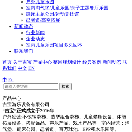
户外儿童乐园
室内淘气堡/儿童乐园/亲子主题餐厅乐园
蹦床主题公园/运动竞技馆
忍者道/高空拓展
新闻动态
行业新闻
企业动态
室内儿童乐园项目多久回本
联系我们
首页
关于吉宝
产品中心
整园规划设计
经典案例
新闻动态
联
系我们
中文
EN
中
En
检索
产品中心
吉宝游乐设备有限公司
“吉宝”正式成立于2016年
户外经营:不锈钢滑梯、造型组合滑梯、儿童攀爬设备、体能
拓展设备、搭配饰品、声乐产品、戏水产品等，室内经营：淘
气堡、蹦床公园、忍者道、百万球池、EPP积木乐园等。