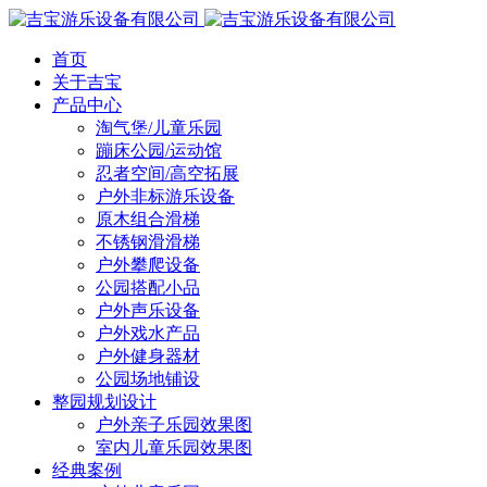
首页
关于吉宝
产品中心
淘气堡/儿童乐园
蹦床公园/运动馆
忍者空间/高空拓展
户外非标游乐设备
原木组合滑梯
不锈钢滑滑梯
户外攀爬设备
公园搭配小品
户外声乐设备
户外戏水产品
户外健身器材
公园场地铺设
整园规划设计
户外亲子乐园效果图
室内儿童乐园效果图
经典案例