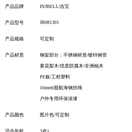
产品品牌
INJBELL/吉宝
JB081301
产品型号
产品规格
可定制
产品材质
钢架部分：不锈钢材质/镀锌钢管
黄花梨木/优质防腐木/非洲柚木
PE板/工程塑料
16mm6股航海钢丝绳
户外专用环保涂漆
产品颜色
图片色/可定制
适合年龄
3岁+