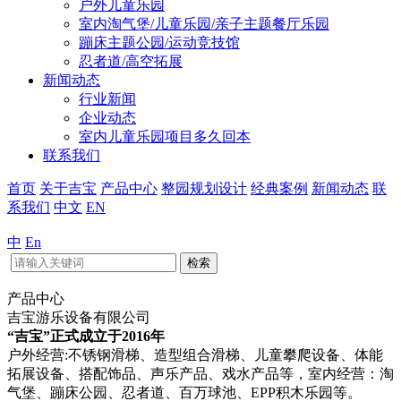
户外儿童乐园
室内淘气堡/儿童乐园/亲子主题餐厅乐园
蹦床主题公园/运动竞技馆
忍者道/高空拓展
新闻动态
行业新闻
企业动态
室内儿童乐园项目多久回本
联系我们
首页
关于吉宝
产品中心
整园规划设计
经典案例
新闻动态
联
系我们
中文
EN
中
En
检索
产品中心
吉宝游乐设备有限公司
“吉宝”正式成立于2016年
户外经营:不锈钢滑梯、造型组合滑梯、儿童攀爬设备、体能
拓展设备、搭配饰品、声乐产品、戏水产品等，室内经营：淘
气堡、蹦床公园、忍者道、百万球池、EPP积木乐园等。