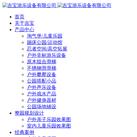
首页
关于吉宝
产品中心
淘气堡/儿童乐园
蹦床公园/运动馆
忍者空间/高空拓展
户外非标游乐设备
原木组合滑梯
不锈钢滑滑梯
户外攀爬设备
公园搭配小品
户外声乐设备
户外戏水产品
户外健身器材
公园场地铺设
整园规划设计
户外亲子乐园效果图
室内儿童乐园效果图
经典案例