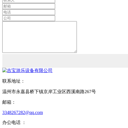
联系地址：
温州市永嘉县桥下镇京岸工业区西溪南路267号
邮箱：
3348267282@qq.com
办公电话 ：