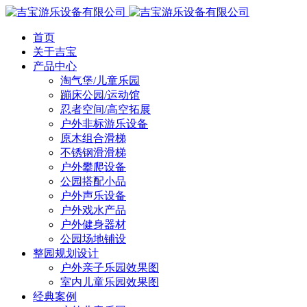
首页
关于吉宝
产品中心
淘气堡/儿童乐园
蹦床公园/运动馆
忍者空间/高空拓展
户外非标游乐设备
原木组合滑梯
不锈钢滑滑梯
户外攀爬设备
公园搭配小品
户外声乐设备
户外戏水产品
户外健身器材
公园场地铺设
整园规划设计
户外亲子乐园效果图
室内儿童乐园效果图
经典案例