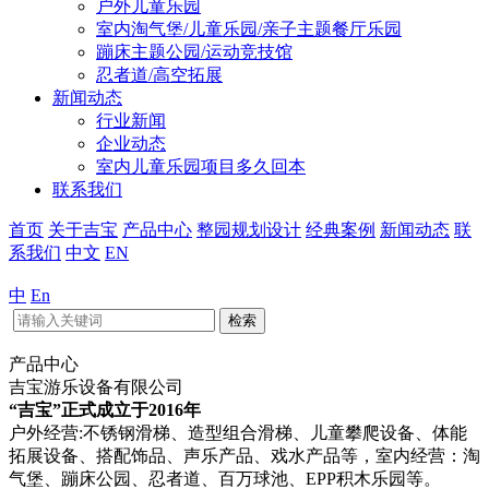
户外儿童乐园
室内淘气堡/儿童乐园/亲子主题餐厅乐园
蹦床主题公园/运动竞技馆
忍者道/高空拓展
新闻动态
行业新闻
企业动态
室内儿童乐园项目多久回本
联系我们
首页
关于吉宝
产品中心
整园规划设计
经典案例
新闻动态
联
系我们
中文
EN
中
En
检索
产品中心
吉宝游乐设备有限公司
“吉宝”正式成立于2016年
户外经营:不锈钢滑梯、造型组合滑梯、儿童攀爬设备、体能
拓展设备、搭配饰品、声乐产品、戏水产品等，室内经营：淘
气堡、蹦床公园、忍者道、百万球池、EPP积木乐园等。