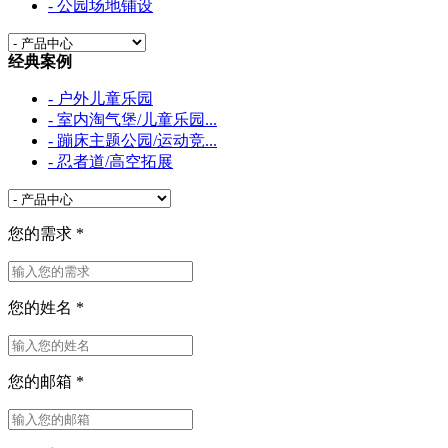
- 公园场地铺设
经典案例
- 户外儿童乐园
- 室内淘气堡/儿童乐园...
- 蹦床主题公园/运动竞...
- 忍者道/高空拓展
您的需求
*
您的姓名
*
您的邮箱
*