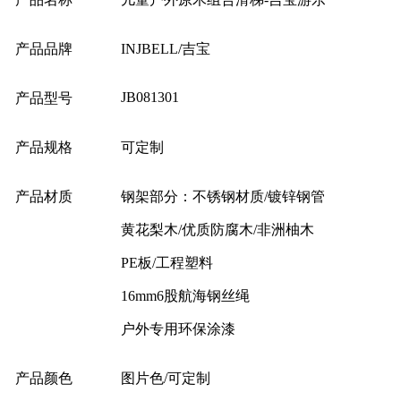
产品品牌
INJBELL/吉宝
JB081301
产品型号
产品规格
可定制
产品材质
钢架部分：不锈钢材质/镀锌钢管
黄花梨木/优质防腐木/非洲柚木
PE板/工程塑料
16mm6股航海钢丝绳
户外专用环保涂漆
产品颜色
图片色/可定制