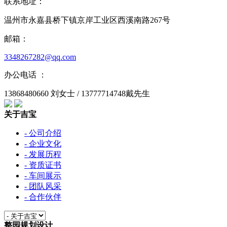
联系地址：
温州市永嘉县桥下镇京岸工业区西溪南路267号
邮箱：
3348267282@qq.com
办公电话 ：
13868480660 刘女士 / 13777714748戴先生
关于吉宝
- 公司介绍
- 企业文化
- 发展历程
- 资质证书
- 车间展示
- 团队风采
- 合作伙伴
整园规划设计