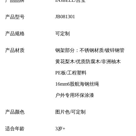
产品品牌
INJBELL/吉宝
JB081301
产品型号
产品规格
可定制
产品材质
钢架部分：不锈钢材质/镀锌钢管
黄花梨木/优质防腐木/非洲柚木
PE板/工程塑料
16mm6股航海钢丝绳
户外专用环保涂漆
产品颜色
图片色/可定制
适合年龄
3岁+