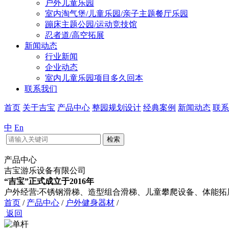
户外儿童乐园
室内淘气堡/儿童乐园/亲子主题餐厅乐园
蹦床主题公园/运动竞技馆
忍者道/高空拓展
新闻动态
行业新闻
企业动态
室内儿童乐园项目多久回本
联系我们
首页
关于吉宝
产品中心
整园规划设计
经典案例
新闻动态
联系
中
En
检索
产品中心
吉宝游乐设备有限公司
“吉宝”正式成立于2016年
户外经营:不锈钢滑梯、造型组合滑梯、儿童攀爬设备、体能拓
首页
/
产品中心
/
户外健身器材
/
返回