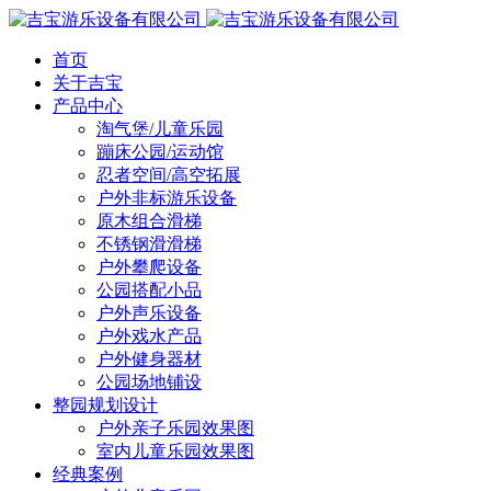
首页
关于吉宝
产品中心
淘气堡/儿童乐园
蹦床公园/运动馆
忍者空间/高空拓展
户外非标游乐设备
原木组合滑梯
不锈钢滑滑梯
户外攀爬设备
公园搭配小品
户外声乐设备
户外戏水产品
户外健身器材
公园场地铺设
整园规划设计
户外亲子乐园效果图
室内儿童乐园效果图
经典案例