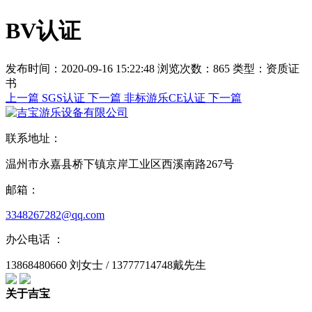
BV认证
发布时间：2020-09-16 15:22:48 浏览次数：865 类型：资质证
书
上一篇
SGS认证
下一篇
非标游乐CE认证
下一篇
联系地址：
温州市永嘉县桥下镇京岸工业区西溪南路267号
邮箱：
3348267282@qq.com
办公电话 ：
13868480660 刘女士 / 13777714748戴先生
关于吉宝