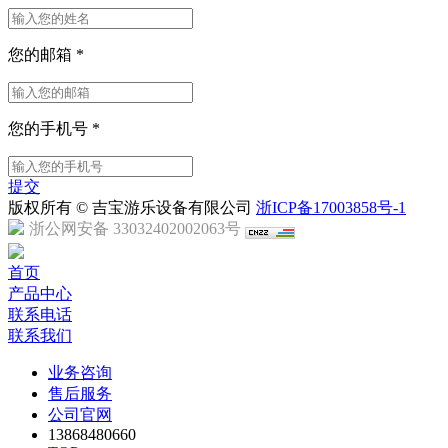
您的邮箱
*
您的手机号
*
提交
版权所有 © 吉宝游乐设备有限公司
浙ICP备17003858号-1
浙公网安备 33032402002063号
首页
产品中心
联系电话
联系我们
业务咨询
售后服务
公司官网
13868480660