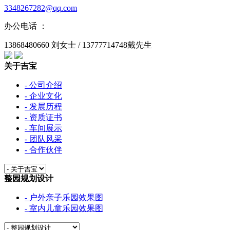
3348267282@qq.com
办公电话 ：
13868480660 刘女士 / 13777714748戴先生
关于吉宝
- 公司介绍
- 企业文化
- 发展历程
- 资质证书
- 车间展示
- 团队风采
- 合作伙伴
整园规划设计
- 户外亲子乐园效果图
- 室内儿童乐园效果图