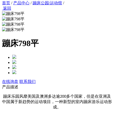
首页
/
产品中心
/
蹦床公园/运动馆
/
返回
蹦床798平
在线询盘
联系我们
产品描述
蹦床乐园风靡美国及澳洲多达逾
多个国家，但是在亚洲及
200
中国属于新趋势的运动项目，一种新型的室内蹦床游乐运动形
成。