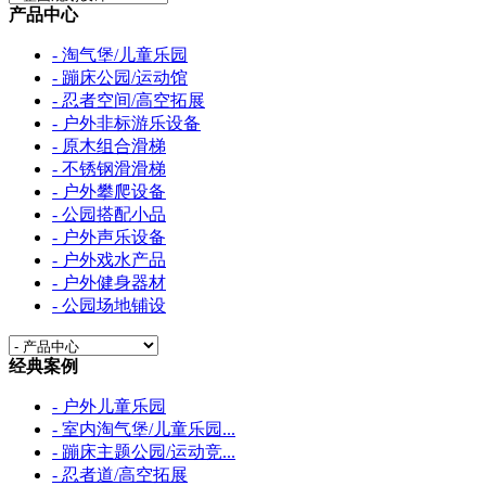
产品中心
- 淘气堡/儿童乐园
- 蹦床公园/运动馆
- 忍者空间/高空拓展
- 户外非标游乐设备
- 原木组合滑梯
- 不锈钢滑滑梯
- 户外攀爬设备
- 公园搭配小品
- 户外声乐设备
- 户外戏水产品
- 户外健身器材
- 公园场地铺设
经典案例
- 户外儿童乐园
- 室内淘气堡/儿童乐园...
- 蹦床主题公园/运动竞...
- 忍者道/高空拓展