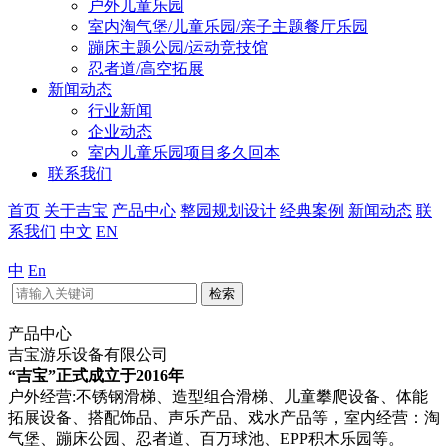
户外儿童乐园
室内淘气堡/儿童乐园/亲子主题餐厅乐园
蹦床主题公园/运动竞技馆
忍者道/高空拓展
新闻动态
行业新闻
企业动态
室内儿童乐园项目多久回本
联系我们
首页
关于吉宝
产品中心
整园规划设计
经典案例
新闻动态
联
系我们
中文
EN
中
En
检索
产品中心
吉宝游乐设备有限公司
“吉宝”正式成立于2016年
户外经营:不锈钢滑梯、造型组合滑梯、儿童攀爬设备、体能
拓展设备、搭配饰品、声乐产品、戏水产品等，室内经营：淘
气堡、蹦床公园、忍者道、百万球池、EPP积木乐园等。