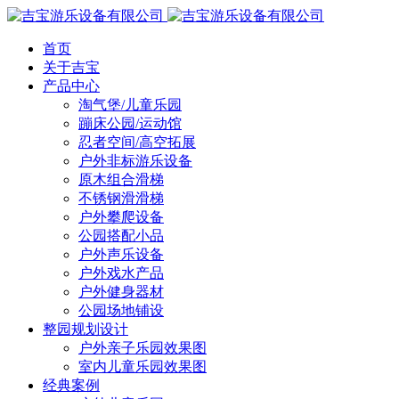
首页
关于吉宝
产品中心
淘气堡/儿童乐园
蹦床公园/运动馆
忍者空间/高空拓展
户外非标游乐设备
原木组合滑梯
不锈钢滑滑梯
户外攀爬设备
公园搭配小品
户外声乐设备
户外戏水产品
户外健身器材
公园场地铺设
整园规划设计
户外亲子乐园效果图
室内儿童乐园效果图
经典案例